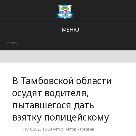
МЕНЮ
Региональные новости
В стране и мире
Происшествия
В Тамбовской области
Городские события
осудят водителя,
пытавшегося дать
взятку полицейскому
19.10.2023 18:24 Автор: Автор не указан