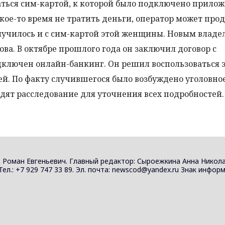
аться сим-картой, к которой было подключено прило
акое-то время не тратить деньги, оператор может про
случилось и с сим-картой этой женщины. Новым влад
ва. В октябре прошлого года он заключил договор с
дключен онлайн-банкинг. Он решил воспользоваться 
лей. По факту случившегося было возбуждено уголовное
ят расследование для уточнения всех подробностей.
 Роман Евгеньевич. Главный редактор: Сыроежкина Анна Никола
 Тел.: +7 929 747 33 89. Эл. почта: newscod@yandex.ru Знак инф