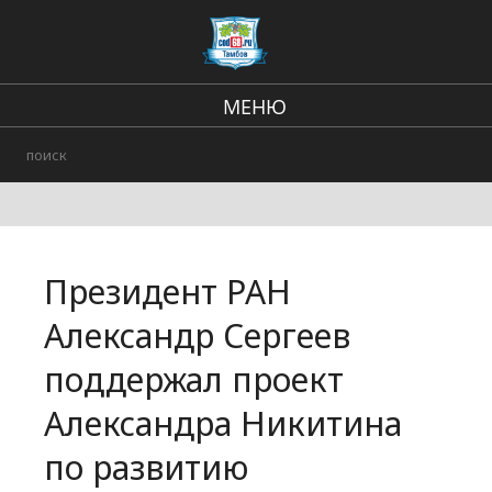
МЕНЮ
Региональные новости
В стране и мире
Происшествия
Президент РАН
Городские события
Александр Сергеев
поддержал проект
Александра Никитина
по развитию