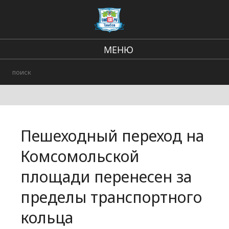
МЕНЮ
Региональные новости
В стране и мире
Происшествия
Пешеходный переход на
Городские события
Комсомольской
площади перенесен за
пределы транспортного
кольца