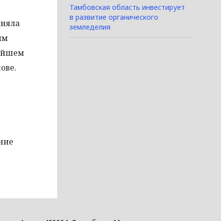
Тамбовская область инвестирует
в развитие органического
лняла
земледелия
ым
нейшем
ове.
ание