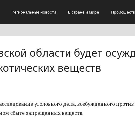
Региональные новости
В стране и мире
Происшеств
ской области будет осуж
котических веществ
асследование уголовного дела, возбужденного против 
нном сбыте запрещенных веществ.