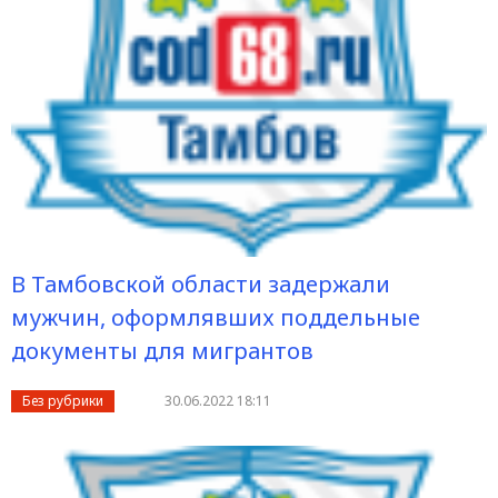
В Тамбовской области задержали
мужчин, оформлявших поддельные
документы для мигрантов
Без рубрики
30.06.2022 18:11