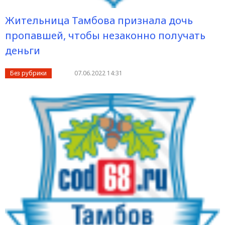
Жительница Тамбова признала дочь
пропавшей, чтобы незаконно получать
деньги
Без рубрики
07.06.2022 14:31