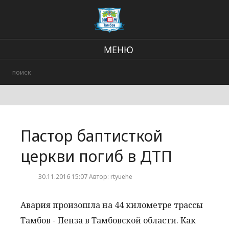
МЕНЮ
Региональные новости
В стране и мире
Происшествия
Пастор баптисткой
Городские события
церкви погиб в ДТП
30.11.2016 15:07 Автор: rtyuehe
Авария произошла на 44 километре трассы
Тамбов - Пенза в Тамбовской области. Как