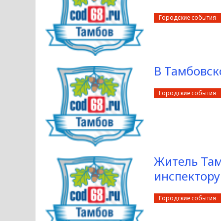
Городские события
В Тамбовск
Городские события
Житель Там
инспектору
Городские события