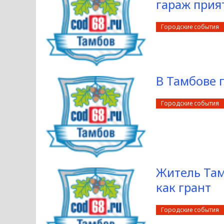
гараж прия
Городские события
В Тамбове 
Городские события
Житель Там
как грант
Городские события